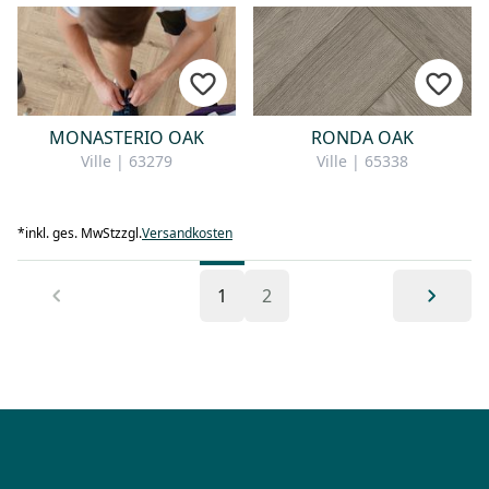
MONASTERIO OAK
RONDA OAK
Ville | 63279
Ville | 65338
*
inkl. ges. MwSt
zzgl.
Versandkosten
1
2