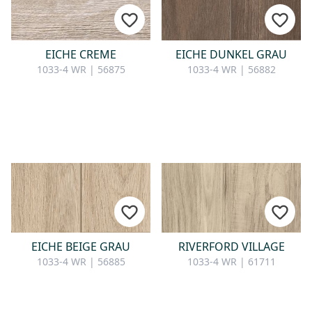
KONTAKT
Sie haben Fragen oder wünschen
EICHE CREME
EICHE DUNKEL GRAU
eine persönliche Beratung?
1033-4 WR | 56875
1033-4 WR | 56882
Unser Team ist für Sie da –
schnell, freundlich und
kompetent. Schreiben Sie uns,
rufen Sie an oder nutzen Sie
unser Kontaktformular.
Zur Kontaktanfrage
EICHE BEIGE GRAU
RIVERFORD VILLAGE
1033-4 WR | 56885
1033-4 WR | 61711