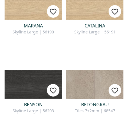
MARANA
CATALINA
Skyline Large | 56190
Skyline Large | 56191
BENSON
BETONGRAU
Skyline Large | 56203
Tiles 7+2mm | 68547