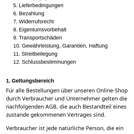
KONTAKT
5.
Lieferbedingungen
6.
Bezahlung
Sie haben Fragen oder wünschen
7.
Widerrufsrecht
eine persönliche Beratung?
8.
Eigentumsvorbehalt
Unser Team ist für Sie da –
9.
Transportschäden
schnell, freundlich und
kompetent. Schreiben Sie uns,
10.
Gewährleistung, Garantien
, Haftung
rufen Sie an oder nutzen Sie
11.
Streitbeilegung
unser Kontaktformular.
12.
Schlussbestimmungen
1. Geltungsbereich
Für alle Bestellungen über unseren Online-Shop
Zur Kontaktanfrage
durch Verbraucher und Unternehmer gelten die
nachfolgenden AGB, die auch Bestandteil eines
zustande gekommenen Vertrages sind.
Verbraucher ist jede natürliche Person, die ein