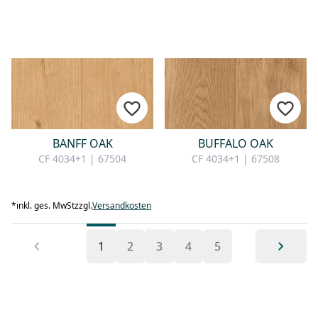
BANFF OAK
BUFFALO OAK
CF 4034+1 | 67504
CF 4034+1 | 67508
*
inkl. ges. MwSt
zzgl.
Versandkosten
1
2
3
4
5