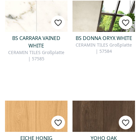
BS CARRARA VAINED
BS DONNA ORYX WHITE
CERAMIN TILES Großplatte
WHITE
| 57584
CERAMIN TILES Großplatte
| 57585
EICHE HONIG
YOHO OAK