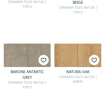
KONTAKT
CERAMIN TILES 40/120 |
BEIGE
57612
CERAMIN TILES 40/120 |
57613
Sie haben Fragen oder wünschen
eine persönliche Beratung?
Unser Team ist für Sie da –
schnell, freundlich und
kompetent. Schreiben Sie uns,
rufen Sie an oder nutzen Sie
unser Kontaktformular.
BARONE ANTARTIC
NATURA OAK
Zur Kontaktanfrage
CERAMIN TILES 40/120 |
GREY
66878
CERAMIN TILES 40/120 |
57615