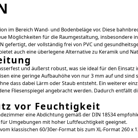
N
tion im Bereich Wand- und Bodenbeläge vor. Diese bahnbre
 neue Möglichkeiten für die Raumgestaltung, insbesondere 
N gefertigt, der vollständig frei von PVC und gesundheit
 bietet auch eine überlegene Alternative zu Keramik und Nat
eitung
wasserfest und äußerst robust, was sie ideal für den Eins
en eine geringe Aufbauhöhe von nur 3 mm auf und sind so
ne dass dabei Lärm oder Staub entsteht. Ein weiterer einzig
ne Fliesenspiegel angebracht werden. Dadurch entfällt die
tz vor Feuchtigkeit
 Badezimmer eine Abdichtung gemäß der DIN 18534 empfohlen
l für Umgebungen mit hoher Luftfeuchtigkeit geeignet.
 vom klassischen 60/30er-Format bis zum XL-Format 260 x 12