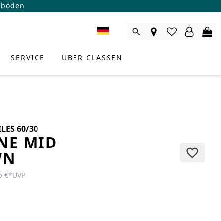
ßböden
SERVICE
ÜBER CLASSEN
LES 60/30
NE MID
WN
5 €
*
UVP
RODUKTBERATER