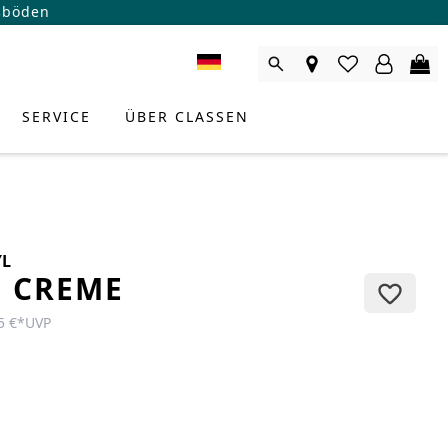
ßböden
SERVICE
ÜBER CLASSEN
YL
E CREME
5 €
*
UVP
RODUKTBERATER