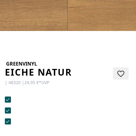
KONTAKT
Sie haben Fragen oder wünschen
eine persönliche Beratung?
Unser Team ist für Sie da –
schnell, freundlich und
kompetent. Schreiben Sie uns,
rufen Sie an oder nutzen Sie
unser Kontaktformular.
GREENVINYL
EICHE NATUR
| 48320 |
24,95 €
*
UVP
Zur Kontaktanfrage