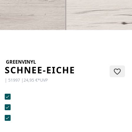
KONTAKT
Sie haben Fragen oder wünschen
eine persönliche Beratung?
Unser Team ist für Sie da –
schnell, freundlich und
kompetent. Schreiben Sie uns,
rufen Sie an oder nutzen Sie
unser Kontaktformular.
GREENVINYL
SCHNEE-EICHE
| 51997 |
24,95 €
*
UVP
Zur Kontaktanfrage