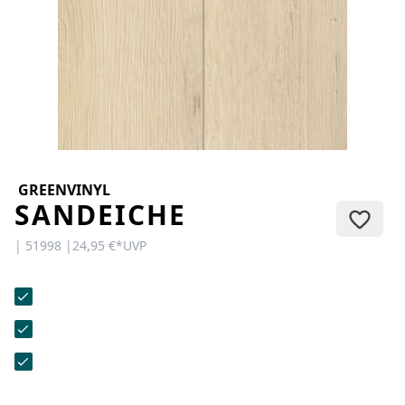
KONTAKT
Sie haben Fragen oder wünschen
eine persönliche Beratung?
Unser Team ist für Sie da –
schnell, freundlich und
kompetent. Schreiben Sie uns,
rufen Sie an oder nutzen Sie
unser Kontaktformular.
GREENVINYL
SANDEICHE
| 51998 |
24,95 €
*
UVP
Zur Kontaktanfrage