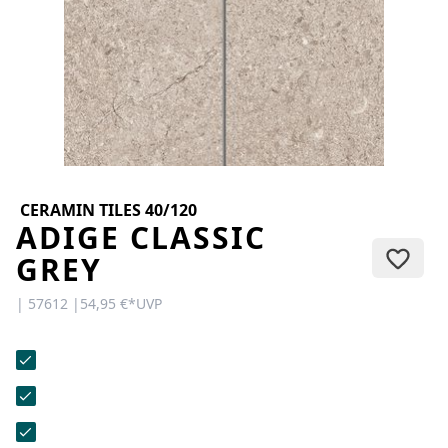
KONTAKT
Sie haben Fragen oder wünschen
eine persönliche Beratung?
Unser Team ist für Sie da –
schnell, freundlich und
kompetent. Schreiben Sie uns,
rufen Sie an oder nutzen Sie
unser Kontaktformular.
CERAMIN TILES 40/120
ADIGE CLASSIC
GREY
| 57612 |
54,95 €
*
UVP
Zur Kontaktanfrage