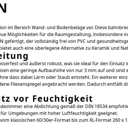
N
tion im Bereich Wand- und Bodenbeläge vor. Diese bahnbre
 neue Möglichkeiten für die Raumgestaltung, insbesondere 
N gefertigt, der vollständig frei von PVC und gesundheit
 bietet auch eine überlegene Alternative zu Keramik und Nat
eitung
wasserfest und äußerst robust, was sie ideal für den Eins
en eine geringe Aufbauhöhe von nur 3 mm auf und sind so
ne dass dabei Lärm oder Staub entsteht. Ein weiterer einzig
ne Fliesenspiegel angebracht werden. Dadurch entfällt die
tz vor Feuchtigkeit
 Badezimmer eine Abdichtung gemäß der DIN 18534 empfohlen
l für Umgebungen mit hoher Luftfeuchtigkeit geeignet.
 vom klassischen 60/30er-Format bis zum XL-Format 260 x 12