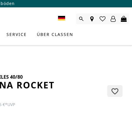
ßböden
SERVICE
ÜBER CLASSEN
LES 40/80
NA ROCKET
5 €
*
UVP
RODUKTBERATER