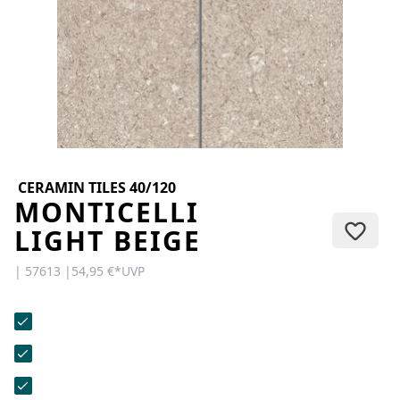
KONTAKT
Sie haben Fragen oder wünschen
eine persönliche Beratung?
Unser Team ist für Sie da –
schnell, freundlich und
kompetent. Schreiben Sie uns,
rufen Sie an oder nutzen Sie
unser Kontaktformular.
CERAMIN TILES 40/120
MONTICELLI
LIGHT BEIGE
| 57613 |
54,95 €
*
UVP
Zur Kontaktanfrage