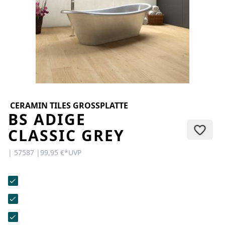
KONTAKT
Sie haben Fragen oder wünschen
eine persönliche Beratung?
Unser Team ist für Sie da –
schnell, freundlich und
kompetent. Schreiben Sie uns,
rufen Sie an oder nutzen Sie
unser Kontaktformular.
CERAMIN TILES GROSSPLATTE
BS ADIGE
CLASSIC GREY
| 57587 |
99,95 €
*
UVP
Zur Kontaktanfrage