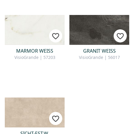
MARMOR WEISS
GRANIT WEISS
VisioGrande | 57203
VisioGrande | 56017
SICHT-EST.W.