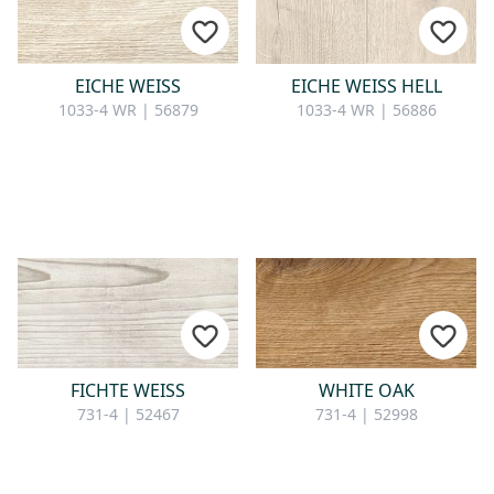
KONTAKT
Sie haben Fragen oder wünschen
EICHE WEISS
EICHE WEISS HELL
eine persönliche Beratung?
1033-4 WR | 56879
1033-4 WR | 56886
Unser Team ist für Sie da –
schnell, freundlich und
kompetent. Schreiben Sie uns,
rufen Sie an oder nutzen Sie
unser Kontaktformular.
Zur Kontaktanfrage
FICHTE WEISS
WHITE OAK
731-4 | 52467
731-4 | 52998