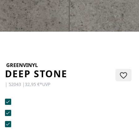
KONTAKT
Sie haben Fragen oder wünschen
eine persönliche Beratung?
Unser Team ist für Sie da –
schnell, freundlich und
kompetent. Schreiben Sie uns,
rufen Sie an oder nutzen Sie
unser Kontaktformular.
GREENVINYL
DEEP STONE
| 52043 |
32,95 €
*
UVP
Zur Kontaktanfrage