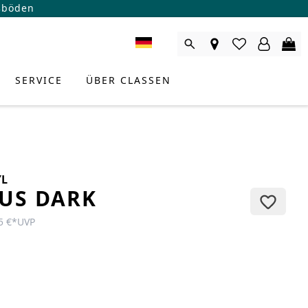
ßböden
SERVICE
ÜBER CLASSEN
YL
US DARK
5 €
*
UVP
RODUKTBERATER