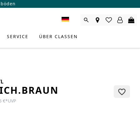
ßböden
SERVICE
ÜBER CLASSEN
YL
EICH.BRAUN
5 €
*
UVP
RODUKTBERATER