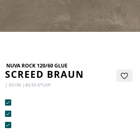
KONTAKT
Sie haben Fragen oder wünschen
eine persönliche Beratung?
Unser Team ist für Sie da –
schnell, freundlich und
kompetent. Schreiben Sie uns,
rufen Sie an oder nutzen Sie
unser Kontaktformular.
NUVA ROCK 120/60 GLUE
SCREED BRAUN
| 65196 |
49,95 €
*
UVP
Zur Kontaktanfrage